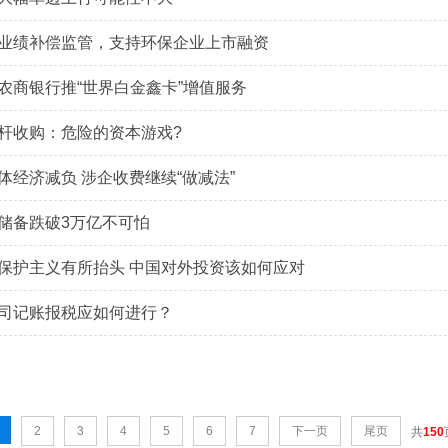
业绩补偿监管，支持环保企业上市融资
1
2
3
4
5
农商银行推“世界白金鑫卡”增值服务
杆收购：危险的资本游戏?
体经济减负 涉企收费继续“做减法”
储备跌破3万亿不可怕
保护主义有所抬头 中国对外投资该如何应对
司记账报税应如何进行？
2
3
4
5
6
7
下一页
尾页
共
150