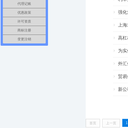
代理记账
强化
优惠政策
许可资质
上海
商标注册
高杠
变更注销
为实
外汇
贸易
新公
1
首页
上一页