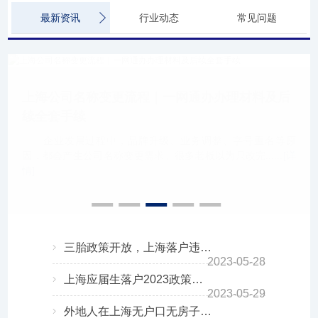
最新资讯
行业动态
常见问题
上海公司名称变更流程｜一网通办办理材料及后
续全套手续
企业发展过程中，品牌升级、业务调整、字号重名等原
因，都会产生公司名称变更需求。很多老板以为只改完......
[详
情]
三胎政策开放，上海落户违反计划生育会放宽限制吗？
2023-05-28
上海应届生落户2023政策即将公布！提前了解，落户上海不走弯路！
2023-05-29
外地人在上海无户口无房子，该怎么让孩子上学？一定要提前规划！