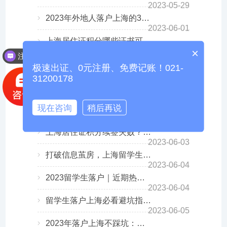
2023-05-29
2023年外地人落户上海的3种最新方式！落户上海户口新政策！
2023-06-01
上海居住证积分哪些证书可以加分？2023年最新版中级职称目录！
2023-06-01
×
注册公司要多久？
2023年常见落户上海方式，对用人单位的具体要求
极速出证、0元注册、免费记账！021-
2023-06-02
31200178
2023留学生落户上海的条件，只需3个月就可以成功落户上海！
2023-06-02
现在咨询
稍后再说
上海落户公示后如何把老家户口迁移到上海？2023年最新流程来啦！
2023-06-03
上海居住证积分续签失败？这几个原因你一定要知道！附续签流程！
2023-06-03
打破信息茧房，上海留学生落户需要知道这些！
2023-06-04
1
2
3
4
5
2023留学生落户｜近期热点问题汇总！
2023-06-04
留学生落户上海必看避坑指南：留学生落户上海的误区！
2023-06-05
2023年落户上海不踩坑：普通高校应届生如何落户上海呢？